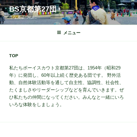
コ
BS京都第27団
ン
そなえよつねに
テ
ン
ツ
メニュー
へ
ス
キ
TOP
ッ
私たちボーイスカウト京都第27団は、1954年（昭和29
プ
年）に発団し、60年以上続く歴史ある団です。 野外活
動、自然体験活動等を通して自主性、協調性、社会性、
たくましさやリーダーシップなどを育んでいきます。ぜ
ひ私たちの仲間になってください。みんなと一緒にいろ
いろな体験をしましょう。